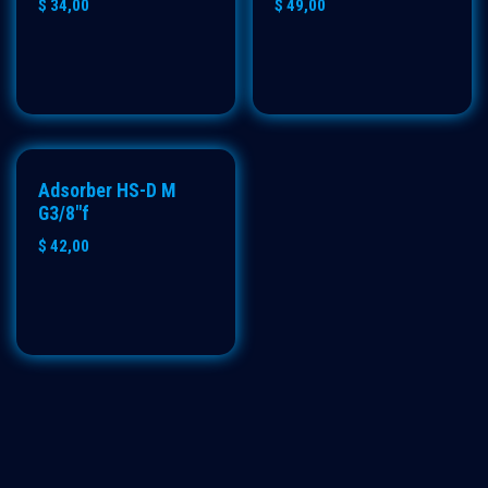
$
34,00
$
49,00
Adsorber HS-D M
G3/8"f
$
42,00