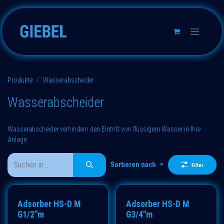
Zum Inhalt springen
Produkte
Wasserabscheider
Wasserabscheider
Wasserabscheider verhindern den Eintritt von flüssigem Wasser in Ihre
Anlage.
Sortieren nach
Filter
Adsorber HS-D M
Adsorber HS-D M
G1/2"m
G3/4"m