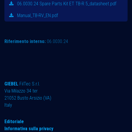
06.0030.24 Spare Parts Kit ET TB-R 5_datasheet.pdf
Manual_TB-RV_EN.pdf
Riferimento interno:
06.0030.24
GIEBEL
FilTec S.r.l.
Via Milazzo 34 ter ​
21052 Busto Arsizio (VA)
Italy
Editoriale
Informativa sulla privacy