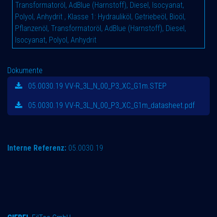
Transformatoröl, AdBlue (Harnstoff), Diesel, Isocyanat,
Polyol, Anhydrit
,
Klasse 1: Hydrauliköl, Getriebeöl, Bioöl,
Pflanzenöl, Transformatoröl, AdBlue (Harnstoff), Diesel,
Isocyanat, Polyol, Anhydrit
Dokumente
05.0030.19 VV-R_3L_N_00_P3_XC_G1m.STEP
05.0030.19 VV-R_3L_N_00_P3_XC_G1m_datasheet.pdf
Interne Referenz:
05.0030.19