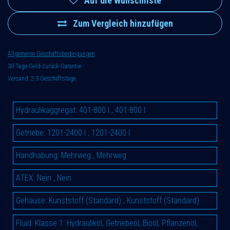
Auf die Wunschliste
Zum Vergleich hinzufügen
Allgemeine Geschäftsbedingungen
30-Tage-Geld-zurück-Garantie
Versand: 2-3 Geschäftstage
Hydraulikaggregat
:
401-800 l
,
401-800 l
Getriebe
:
1201-2400 l
,
1201-2400 l
Handhabung
:
Mehrweg
,
Mehrweg
ATEX
:
Nein
,
Nein
Gehäuse
:
Kunststoff (Standard)
,
Kunststoff (Standard)
Fluid
:
Klasse 1: Hydrauliköl, Getriebeöl, Bioöl, Pflanzenöl,