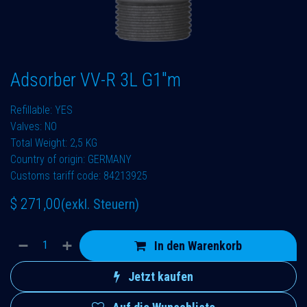
Adsorber VV-R 3L G1"m
Refillable: YES
Valves: NO
Total Weight: 2,5 KG
Country of origin: GERMANY
Customs tariff code: 84213925
$
271,00
(exkl. Steuern)
In den Warenkorb
Jetzt kaufen